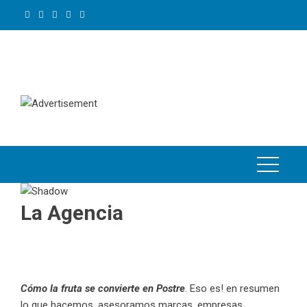
Skip
to
content
La Agencia
Cómo la fruta se convierte en Postre
. Eso es! en resumen
lo que hacemos, asesoramos marcas, empresas,